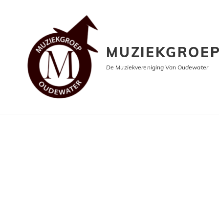
MUZIEKGROE
De Muziekvereniging Van Oudewater