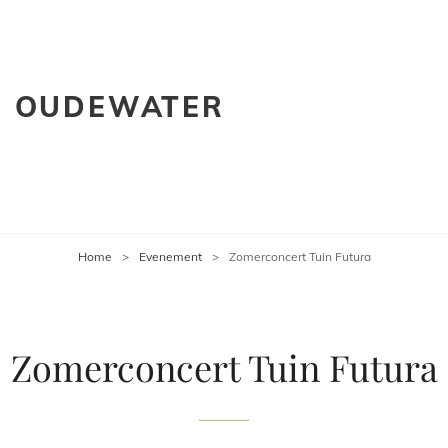
P OUDEWATER
Home
>
Evenement
>
Zomerconcert Tuin Futura
Zomerconcert Tuin Futura